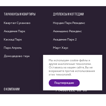
ТАУНХАУСЫ И КВАРТИРЫ
ДУПЛЕКСЫ И КОТТЕДЖИ
Квартал Суханово
Нордик Парк Резиденс
Академия Парк
Акиньшино Резиденс
Каскад Парк
Академия Парк 2
Парк Апрель
Март Хаус
Домодедово таун
Яхрома парк
Мы используем cookie-файлы и
другие аналогичные технологии.
Спас-Каменка
Оставаясь на нашем сайте, Вы не
возражаете против использования
Федоскино Парк
этих технологий.
Подтверждаю
О КОМПАНИИ
+7 (495) 222-58-58
Сайт компании