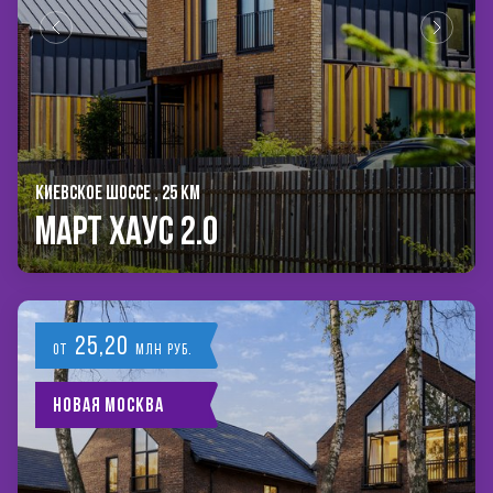
КИЕВСКОЕ ШОССЕ , 25 КМ
Март Хаус 2.0
25,20
от
млн руб.
Новая Москва