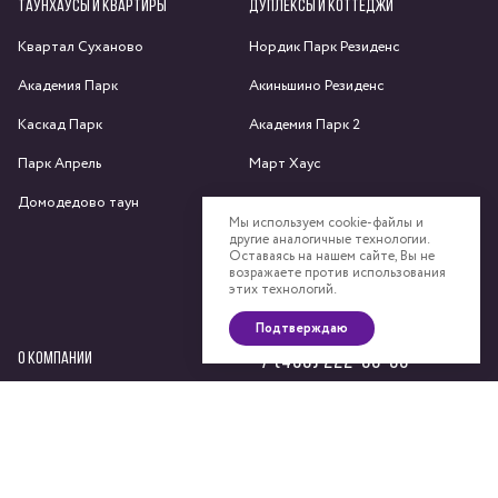
ТАУНХАУСЫ И КВАРТИРЫ
ДУПЛЕКСЫ И КОТТЕДЖИ
Квартал Суханово
Нордик Парк Резиденс
Академия Парк
Акиньшино Резиденс
Каскад Парк
Академия Парк 2
Парк Апрель
Март Хаус
Домодедово таун
Яхрома парк
Мы используем cookie-файлы и
другие аналогичные технологии.
Спас-Каменка
Оставаясь на нашем сайте, Вы не
возражаете против использования
Федоскино Парк
этих технологий.
Подтверждаю
О КОМПАНИИ
+7 (495) 222-58-58
Сайт компании
Девелоперский консалтинг