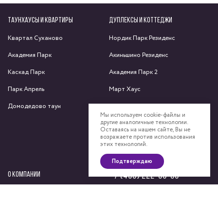
ТАУНХАУСЫ И КВАРТИРЫ
ДУПЛЕКСЫ И КОТТЕДЖИ
Квартал Суханово
Нордик Парк Резиденс
Академия Парк
Акиньшино Резиденс
Каскад Парк
Академия Парк 2
Парк Апрель
Март Хаус
Домодедово таун
Яхрома парк
Мы используем cookie-файлы и
другие аналогичные технологии.
Спас-Каменка
Оставаясь на нашем сайте, Вы не
возражаете против использования
Федоскино Парк
этих технологий.
Подтверждаю
О КОМПАНИИ
+7 (495) 222-58-58
Сайт компании
Девелоперский консалтинг