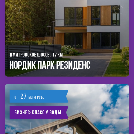
ДМИТРОВСКОЕ ШОССЕ , 17 КМ
Нордик Парк Резиденс
27
от
млн руб.
Бизнес-класс у воды