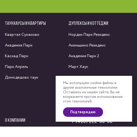
ТАУНХАУСЫ И КВАРТИРЫ
ДУПЛЕКСЫ И КОТТЕДЖИ
Квартал Суханово
Нордик Парк Резиденс
Академия Парк
Акиньшино Резиденс
Каскад Парк
Академия Парк 2
Парк Апрель
Март Хаус
Домодедово таун
Яхрома парк
Мы используем cookie-файлы и
другие аналогичные технологии.
Спас-Каменка
Оставаясь на нашем сайте, Вы не
возражаете против использования
Федоскино Парк
этих технологий.
Подтверждаю
О КОМПАНИИ
+7 (495) 222-58-58
Сайт компании