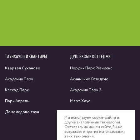
ТАУНХАУСЫ И КВАРТИРЫ
ДУПЛЕКСЫ И КОТТЕДЖИ
Квартал Суханово
Нордик Парк Резиденс
Академия Парк
Акиньшино Резиденс
Каскад Парк
Академия Парк 2
Парк Апрель
Март Хаус
Домодедово таун
Яхрома парк
Мы используем cookie-файлы и
другие аналогичные технологии.
Спас-Каменка
Оставаясь на нашем сайте, Вы не
возражаете против использования
Федоскино Парк
этих технологий.