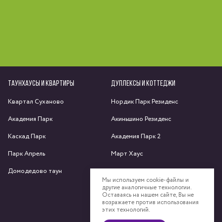
ТАУНХАУСЫ И КВАРТИРЫ
ДУПЛЕКСЫ И КОТТЕДЖИ
Квартал Суханово
Нордик Парк Резиденс
Академия Парк
Акиньшино Резиденс
Каскад Парк
Академия Парк 2
Парк Апрель
Март Хаус
Домодедово таун
Яхрома парк
Мы используем cookie-файлы и
другие аналогичные технологии.
Спас-Каменка
Оставаясь на нашем сайте, Вы не
возражаете против использования
Федоскино Парк
этих технологий.