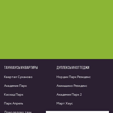
ТАУНХАУСЫ И КВАРТИРЫ
ДУПЛЕКСЫ И КОТТЕДЖИ
Квартал Суханово
Нордик Парк Резиденс
Академия Парк
Акиньшино Резиденс
Каскад Парк
Академия Парк 2
Парк Апрель
Март Хаус
Домодедово таун
Яхрома парк