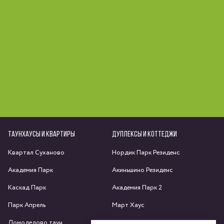
ТАУНХАУСЫ И КВАРТИРЫ
ДУПЛЕКСЫ И КОТТЕДЖИ
Квартал Суханово
Нордик Парк Резиденс
Академия Парк
Акиньшино Резиденс
Каскад Парк
Академия Парк 2
Парк Апрель
Март Хаус
Домодедово таун
Яхрома парк