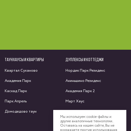
ТАУНХАУСЫ И КВАРТИРЫ
ДУПЛЕКСЫ И КОТТЕДЖИ
Квартал Суханово
Нордик Парк Резиденс
Академия Парк
Акиньшино Резиденс
Каскад Парк
Академия Парк 2
Парк Апрель
Март Хаус
Домодедово таун
Яхрома парк
Мы используем cookie-файлы и
другие аналогичные технологии.
Спас-Каменка
Оставаясь на нашем сайте, Вы не
возражаете против использования