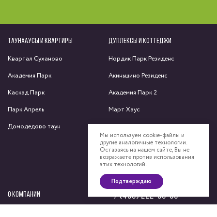
ТАУНХАУСЫ И КВАРТИРЫ
ДУПЛЕКСЫ И КОТТЕДЖИ
Квартал Суханово
Нордик Парк Резиденс
Академия Парк
Акиньшино Резиденс
Каскад Парк
Академия Парк 2
Парк Апрель
Март Хаус
Домодедово таун
Яхрома парк
Мы используем cookie-файлы и
другие аналогичные технологии.
Спас-Каменка
Оставаясь на нашем сайте, Вы не
возражаете против использования
Федоскино Парк
этих технологий.
Подтверждаю
О КОМПАНИИ
+7 (495) 222-58-58
Сайт компании