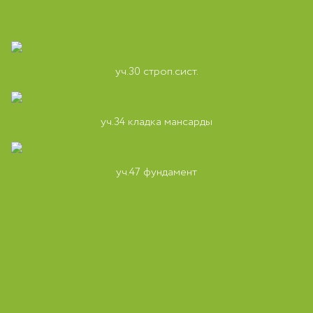
уч.30 строп.сист.
уч.34 кладка мансарды
уч.47 фундамент