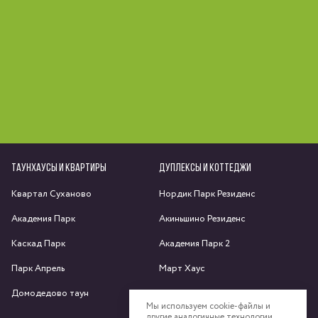
ТАУНХАУСЫ И КВАРТИРЫ
ДУПЛЕКСЫ И КОТТЕДЖИ
Квартал Суханово
Нордик Парк Резиденс
Академия Парк
Акиньшино Резиденс
Каскад Парк
Академия Парк 2
Парк Апрель
Март Хаус
Домодедово таун
Яхрома парк
Мы используем cookie-файлы и
другие аналогичные технологии.