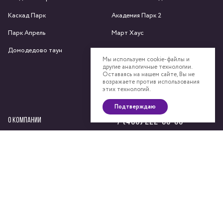
Каскад Парк
Академия Парк 2
Парк Апрель
Март Хаус
Домодедово таун
Яхрома парк
Мы используем cookie-файлы и
другие аналогичные технологии.
Спас-Каменка
Оставаясь на нашем сайте, Вы не
возражаете против использования
Федоскино Парк
этих технологий.
Подтверждаю
О КОМПАНИИ
+7 (495) 222-58-58
Сайт компании
Девелоперский консалтинг
Материалы на данном сайте носят информационный характер и не являются публичной
офертой, определяемой положениями статьи 437 Гражданского кодекса РФ.
KASKAD Недвижимость