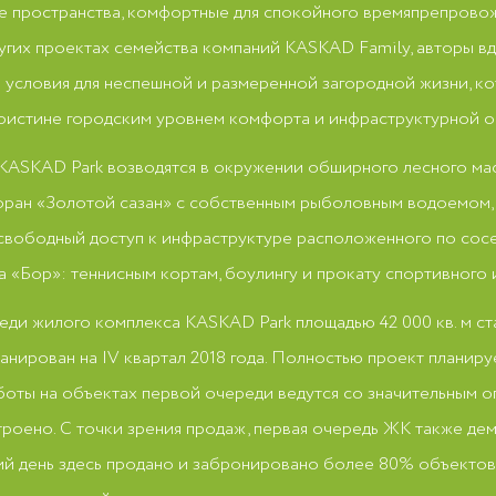
е пространства, комфортные для спокойного времяпрепровож
других проектах семейства компаний KASKAD Family, авторы в
условия для неспешной и размеренной загородной жизни, ко
поистине городским уровнем комфорта и инфраструктурной о
KASKAD Park возводятся в окружении обширного лесного ма
оран «Золотой сазан» с собственным рыболовным водоемом,
 свободный доступ к инфраструктуре расположенного по сос
 «Бор»: теннисным кортам, боулингу и прокату спортивного 
ди жилого комплекса KASKAD Park площадью 42 000 кв. м стар
анирован на IV квартал 2018 года. Полностью проект планиру
аботы на объектах первой очереди ведутся со значительным 
троено. С точки зрения продаж, первая очередь ЖК также де
ий день здесь продано и забронировано более 80% объектов,