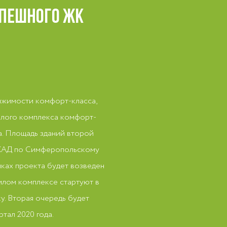
СПЕШНОГО ЖК
ижимости комфорт-класса,
илого комплекса комфорт-
а. Площадь зданий второй
 МКАД по Симферопольскому
мках проекта будет возведен
жилом комплексе стартуют в
у. Вторая очередь будет
тал 2020 года.