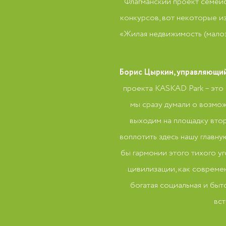
Флагманский проект семей
конкурсов, вот некоторые из
«Жилая недвижимость (малоэт
Борис Цыркин, управляющий
проекта KASKAD Park – это 
мы сразу думали о возмо
выходим на площадку втор
воплотить здесь нашу главн
бы гармонии этого тихого у
цивилизации, как совреме
богатая социальная и быт
вст