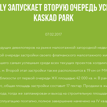
ILY ЗАПУСКАЕТ ВТОРУЮ ОЧЕРЕДЬ У
KASKAD PARK
07.02.2017
ведущих девелоперов на рынке малоэтажной загородной недв
рой очереди застройки своего флагманского малоэтажного ж
вшего самым успешным среди всех текущих проектов холдинг
кв. м. Второй этап застройки также расположится в 19 км от
близости от первой очереди ЖК площадью 42 000 кв. м. В ра
с, общая площадь застройки составит 17 гектар. Продажи в 
года, тогда же запланирован и выход на строительную площадк
ксплуатацию поэтапно, полное завершение намечено на IV квар