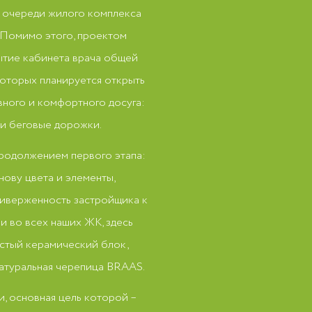
й очереди жилого комплекса
. Помимо этого, проектом
ытие кабинета врача общей
оторых планируется открыть
вного и комфортного досуга:
 и беговые дорожки.
продолжением первого этапа:
нову цвета и элементы,
риверженность застройщика к
и во всех наших ЖК, здесь
истый керамический блок,
атуральная черепица BRAAS.
и, основная цель которой –