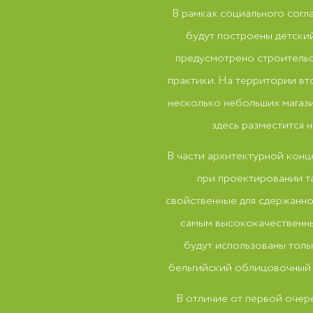
В рамках социального согл
будут построены детский
предусмотрено строительс
практики. На территории вт
несколько небольших магази
здесь разместится 
В части архитектурной конц
при проектировании та
свойственные для сдержанно
самым высококачественным
будут использованы толь
бельгийский облицовочный 
В отличие от первой очере