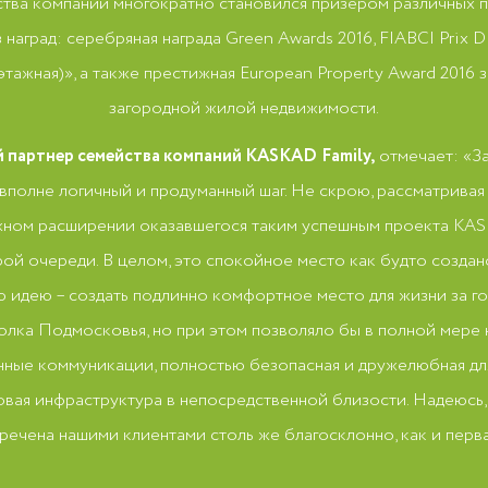
ства компаний многократно становился призером различных 
 наград: серебряная награда Green Awards 2016, FIABCI Prix D
ажная)», а также престижная European Property Award 2016 
загородной жилой недвижимости.
 партнер семейства компаний
KASKAD
Family
,
отмечает: «З
вполне логичный и продуманный шаг. Не скрою, рассматривая 
жном расширении оказавшегося таким успешным проекта KASK
ой очереди. В целом, это спокойное место как будто создано
ую идею – создать подлинно комфортное место для жизни за г
голка Подмосковья, но при этом позволяло бы в полной мере 
нные коммуникации, полностью безопасная и дружелюбная для
овая инфраструктура в непосредственной близости. Надеюсь,
речена нашими клиентами столь же благосклонно, как и перв