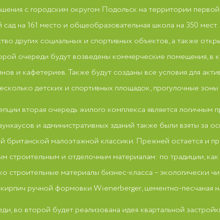
ашения с городским округом Подольск на территории перво
 сад на 161 место и общеобразовательная школа на 350 мест
тво других социальных и спортивных объектов, а также откр
орой очереди будут возведены коммерческие помещения, в к
нов и кафетериев. Также будут созданы все условия для акти
несколько детских и спортивных площадок, прогулочные зоны
епции вторая очередь жилого комплекса является логичным 
унхаусов и административных зданий также были взяты за ос
й британской малоэтажной классики. Прежней остается и п
 строительным и отделочным материалам: по традиции, как 
ко строительные материалы бизнес-класса – экологически ч
кирпич ручной формовки Wienerberger, цементно-песчаная н
ди, во второй будет реализована идея квартальной застройк