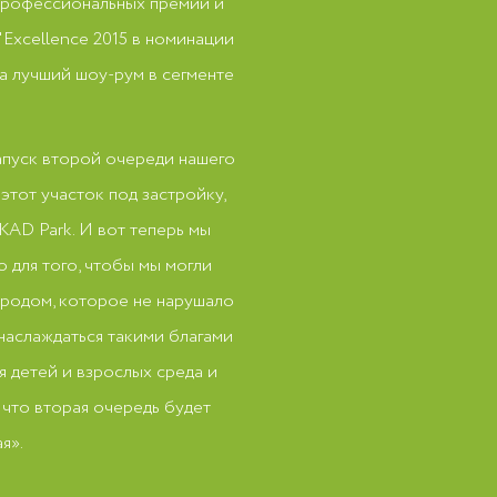
профессиональных премий и
'Excellence 2015 в номинации
за лучший шоу-рум в сегменте
апуск второй очереди нашего
этот участок под застройку,
AD Park. И вот теперь мы
 для того, чтобы мы могли
ородом, которое не нарушало
наслаждаться такими благами
 детей и взрослых среда и
 что вторая очередь будет
ая».