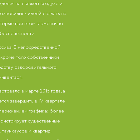
дения на свежем воздухе и
дохновились идеей создать на
торые при этом гармонично
беспеченности.
ссива. В непосредственной
 кроме того собственники
едству оздоровительного
инвентаря.
товало в марте 2015 года, а
ется завершить в IV квартале
опережением графика: более
монстрирует существенные
 таунхаусов и квартир.