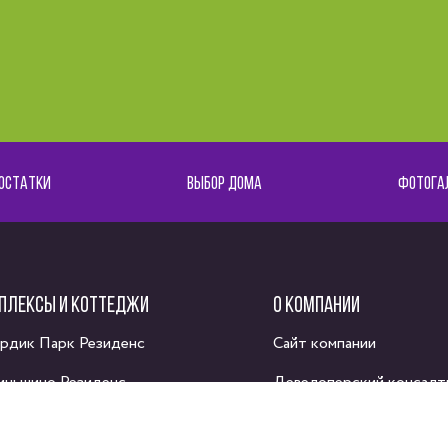
ОСТАТКИ
ВЫБОР ДОМА
ФОТОГА
ПЛЕКСЫ И КОТТЕДЖИ
О КОМПАНИИ
рдик Парк Резиденс
Сайт компании
иньшино Резиденс
Девелоперский консалт
адемия Парк 2