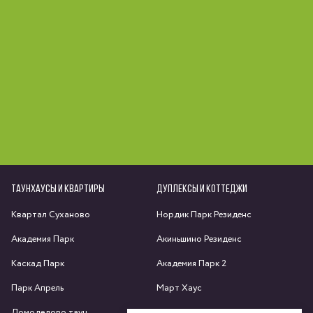
ТАУНХАУСЫ И КВАРТИРЫ
ДУПЛЕКСЫ И КОТТЕДЖИ
Квартал Суханово
Нордик Парк Резиденс
Академия Парк
Акиньшино Резиденс
Каскад Парк
Академия Парк 2
Парк Апрель
Март Хаус
Домодедово таун
Яхрома парк