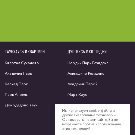
ТАУНХАУСЫ И КВАРТИРЫ
ДУПЛЕКСЫ И КОТТЕДЖИ
Квартал Суханово
Нордик Парк Резиденс
Академия Парк
Акиньшино Резиденс
Каскад Парк
Академия Парк 2
Парк Апрель
Март Хаус
Домодедово таун
Яхрома парк
Мы используем cookie-файлы и
другие аналогичные технологии.
Спас-Каменка
Оставаясь на нашем сайте, Вы не
возражаете против использования
Федоскино Парк
этих технологий.