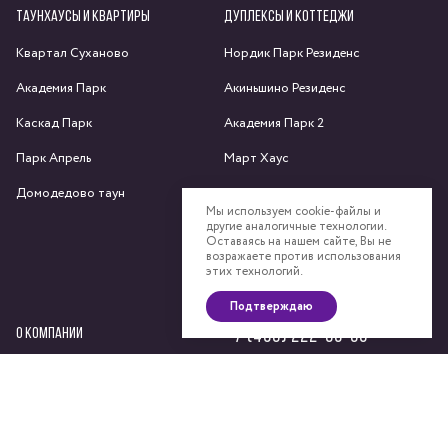
ТАУНХАУСЫ И КВАРТИРЫ
ДУПЛЕКСЫ И КОТТЕДЖИ
Квартал Суханово
Нордик Парк Резиденс
Академия Парк
Акиньшино Резиденс
Каскад Парк
Академия Парк 2
Парк Апрель
Март Хаус
Домодедово таун
Яхрома парк
Мы используем cookie-файлы и
другие аналогичные технологии.
Спас-Каменка
Оставаясь на нашем сайте, Вы не
возражаете против использования
Федоскино Парк
этих технологий.
Подтверждаю
О КОМПАНИИ
+7 (495) 222-58-58
Сайт компании
Девелоперский консалтинг