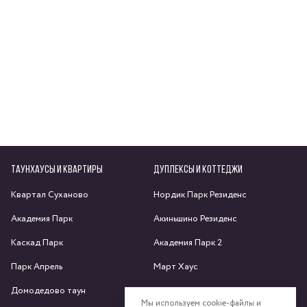
ТАУНХАУСЫ И КВАРТИРЫ
ДУПЛЕКСЫ И КОТТЕДЖИ
Квартал Суханово
Нордик Парк Резиденс
Академия Парк
Акиньшино Резиденс
Каскад Парк
Академия Парк 2
Парк Апрель
Март Хаус
Домодедово таун
Яхрома парк
Мы используем cookie-файлы и