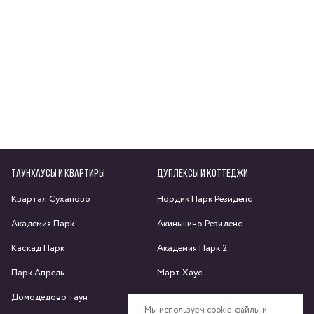
ТАУНХАУСЫ И КВАРТИРЫ
ДУПЛЕКСЫ И КОТТЕДЖИ
Квартал Суханово
Нордик Парк Резиденс
Академия Парк
Акиньшино Резиденс
Каскад Парк
Академия Парк 2
Парк Апрель
Март Хаус
Домодедово таун
Яхрома парк
Мы используем cookie-файлы и