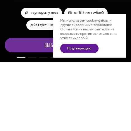
таунхаусы у леса
от 13,7 млн рублей
Мы используем cookie-файлы и
действует школа
другие аналогичные технологии.
детский сад в 2025 г.
Оставаясь на нашем сайте, Вы не
возражаете против использования
этих технологий.
Выбрать таунхаус
Подтверждаю
Лучший малоэтажный комплекс Московской
области
Таунхаусы